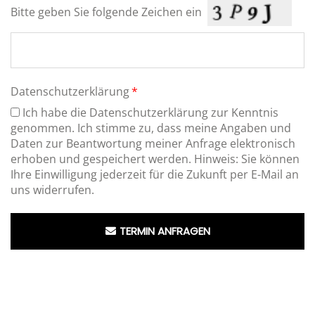
Bitte geben Sie folgende Zeichen ein
Datenschutzerklärung
Ich habe die
Datenschutzerklärung
zur Kenntnis
genommen. Ich stimme zu, dass meine Angaben und
Daten zur Beantwortung meiner Anfrage elektronisch
erhoben und gespeichert werden. Hinweis: Sie können
Ihre Einwilligung jederzeit für die Zukunft per
E-Mail
an
uns widerrufen.
TERMIN ANFRAGEN